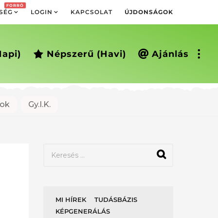
FORRÓ
SÉG
LOGIN
KAPCSOLAT
ÚJDONSÁGOK
napi)
Népszerű (havi)
Ajánlás
ok
Gy.I.K.
K
e
r
e
s
é
MI HÍREK
TUDÁSBÁZIS
s
KÉPGENERÁLÁS
: