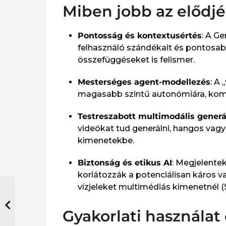
Miben jobb az elődj
Pontosság és kontextusértés
: A G
felhasználó szándékait és pontosabb
összefüggéseket is felismer.​
Mesterséges agent-modellezés
: A
magasabb szintű autonómiára, komp
Testreszabott multimodális generá
videókat tud generálni, hangos vagy 
kimenetekbe.​
Biztonság és etikus AI
: Megjelentek
korlátozzák a potenciálisan káros va
vízjeleket multimédiás kimenetnél (S
Gyakorlati használat