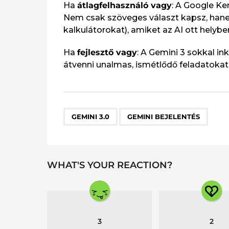
Ha
átlagfelhasználó vagy
: A Google Ke
Nem csak szöveges választ kapsz, hane
kalkulátorokat), amiket az AI ott helybe
Ha
fejlesztő vagy
: A Gemini 3 sokkal i
átvenni unalmas, ismétlődő feladatokat
,
GEMINI 3.0
GEMINI BEJELENTÉS
WHAT'S YOUR REACTION?
3
2