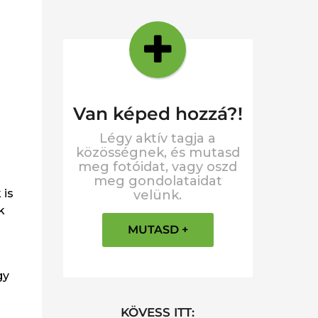
Van képed hozzá?!
Légy aktív tagja a
közösségnek, és mutasd
meg fotóidat, vagy oszd
meg gondolataidat
 is
velünk.
k
MUTASD +
gy
KÖVESS ITT: