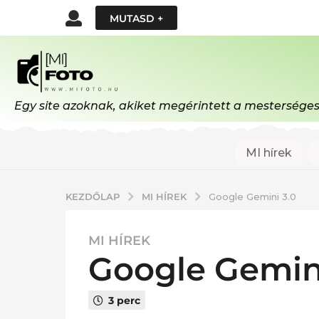
MUTASD +
Egy site azoknak, akiket megérintett a mesterséges i
MI hírek
MI HÍREK
KEZDŐLAP
Google Gemini 3.0
MI HÍREK
1
Google Gemini
w
e
e
3 perc
k