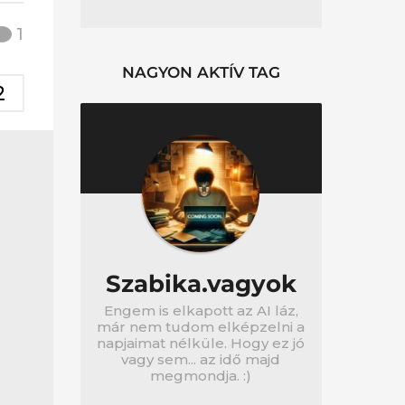
1
NAGYON AKTÍV TAG
2
Szabika.vagyok
Engem is elkapott az AI láz,
már nem tudom elképzelni a
napjaimat nélküle. Hogy ez jó
vagy sem... az idő majd
megmondja. :)