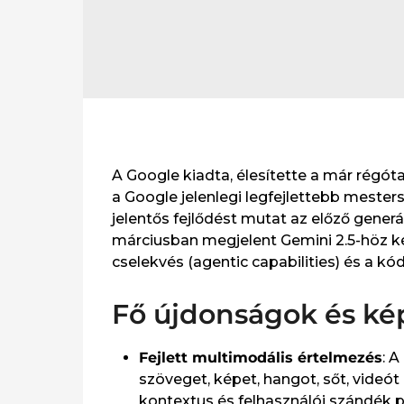
A Google kiadta, élesítette a már régóta
a Google jelenlegi legfejlettebb mester
jelentős fejlődést mutat az előző generác
márciusban megjelent Gemini 2.5-höz kép
cselekvés (agentic capabilities) és a kód
Fő újdonságok és k
Fejlett multimodális értelmezés
: 
szöveget, képet, hangot, sőt, videó
kontextus és felhasználói szándék 