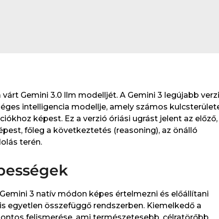
 várt Gemini 3.0 llm modelljét. A Gemini 3 legújabb verz
séges intelligencia modellje, amely számos kulcsterület
iókhoz képest. Ez a verzió óriási ugrást jelent az előző,
est, főleg a következtetés (reasoning), az önálló
olás terén.
épességek
A Gemini 3 natív módon képes értelmezni és előállítani
t is egyetlen összefüggő rendszerben. Kiemelkedő a
pontos felismerése, ami természetesebb, célratörőbb