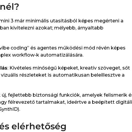
énél?
emini 3 már minimális utasításból képes megérteni a
an kivitelezni azokat; mélyebb, árnyaltabb
 „vibe coding” és agentes működési mód révén képes
lex workflow-k automatizálására.​
lás
: Kivételes minőségű képeket, kreatív szöveget, sőt
vizuális részleteket is automatikusan beleillesztve a
 új, fejlettebb biztonsági funkciók, amelyek felismerik é
gy félrevezető tartalmakat, ideértve a beépített digitál
ynthID).​
 és elérhetőség