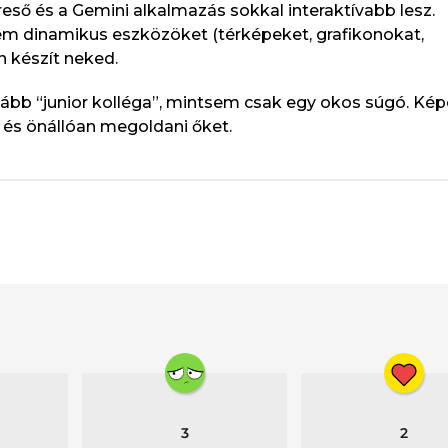
reső és a Gemini alkalmazás sokkal interaktívabb lesz.
m dinamikus eszközöket (térképeket, grafikonokat,
n készít neked.
nkább “junior kolléga”, mintsem csak egy okos súgó. Ké
 és önállóan megoldani őket.
3
2