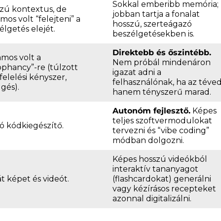
Sokkal emberibb memória;
zú kontextus, de
jobban tartja a fonalat
mos volt “felejteni” a
hosszú, szerteágazó
élgetés elejét.
beszélgetésekben is.
Direktebb és őszintébb.
amos volt a
Nem próbál mindenáron
ophancy”-re (túlzott
igazat adni a
elelési kényszer,
felhasználónak, ha az téved
lgés).
hanem tényszerű marad.
Autonóm fejlesztő.
Képes
teljes szoftvermodulokat
ló kódkiegészítő.
tervezni és “vibe coding”
módban dolgozni.
Képes hosszú videókból
interaktív tananyagot
át képet és videót.
(flashcardokat) generálni
vagy kézírásos recepteket
azonnal digitalizálni.