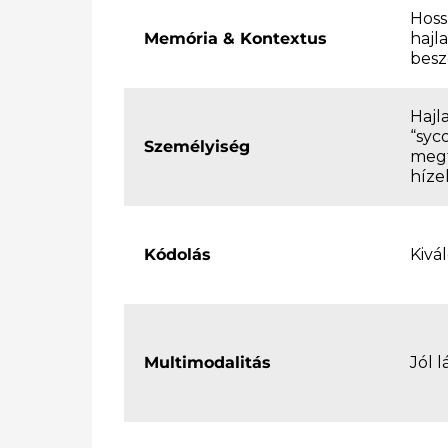
Hoss
Memória & Kontextus
hajla
besz
Hajl
“syc
Személyiség
megf
híze
Kódolás
Kivá
Multimodalitás
Jól l