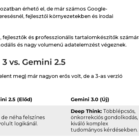
ltozatban érhető el, de már számos Google-
resésnél, fejlesztői környezetekben és irodai
k, fejlesztők és professzionális tartalomkészítők számár
imodális és nagy volumenű adatelemzést végeznek.
3 vs. Gemini 2.5
lent meg) már nagyon erős volt, de a 3-as verzió
ni 2.5 (Előd)
Gemini 3.0 (Új)
Deep Think:
Többlépcsős,
, de néha felszínes
önkorrekciós gondolkodás,
olult logikánál.
kiváló komplex
tudományos kérdésekben.