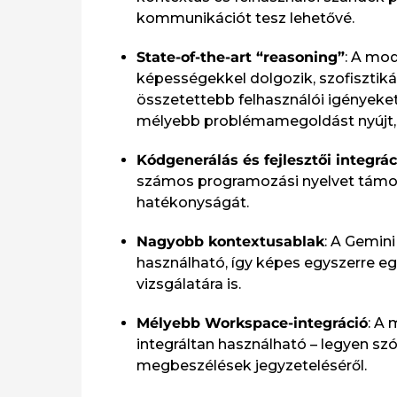
kommunikációt tesz lehetővé.​
State-of-the-art “reasoning”
: A mod
képességekkel dolgozik, szofisztiká
összetettebb felhasználói igényeke
mélyebb problémamegoldást nyújt, és
Kódgenerálás és fejlesztői integrác
számos programozási nyelvet támogat
hatékonyságát.​
Nagyobb kontextusablak
: A Gemini
használható, így képes egyszerre e
vizsgálatára is.​
Mélyebb Workspace-integráció
: A
integráltan használható – legyen sz
megbeszélések jegyzeteléséről.​