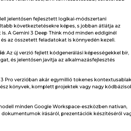
ell jelentősen fejlesztett logikai-módszertani
ltabb következtetésekre képes, s jobban átlátja az
t is. A Gemini 3 Deep Think mód minden eddiginél
 az összetett feladatokat is könnyedén kezeli.​
ió
: Az új verzió fejlett kódgenerálási képességekkel bír,
, és jelentősen javítja az alkalmazásfejlesztés
 3 Pro verzióban akár egymillió tokenes kontextusablak
gész könyvek, komplett projektek vagy nagy kódbáziso
 modell minden Google Workspace-eszközben natívan,
ó dokumentumok írásáról, prezentációk készítéséről va