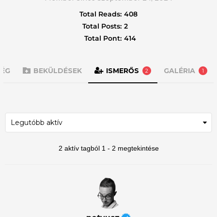
Total Reads:
408
Total Posts:
2
Total Pont:
414
SÉG
BEKÜLDÉSEK
ISMERŐS
GALÉRIA
2
1
2 aktív tagból 1 - 2 megtekintése