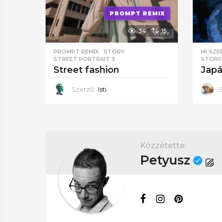
PROMPT REMIX
34
15
AI KÉP
PROMPT REMIX
STORY
,
MI SZ
STREET PORTRAIT 3
STORY
street fashion
jap
Szerző:
Isti
közzétette:
Petyusz