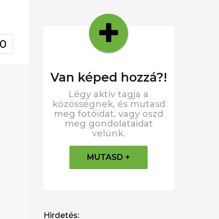
0
van képed hozzá?!
Légy aktív tagja a
közösségnek, és mutasd
meg fotóidat, vagy oszd
meg gondolataidat
velünk.
MUTASD +
Hirdetés: