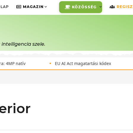
ŐLAP
MAGAZIN
REGIS
KÖZÖSSÉG
ntelligencia szele.
•
•
 natív
EU AI Act magatartási kódex
Nan
erior