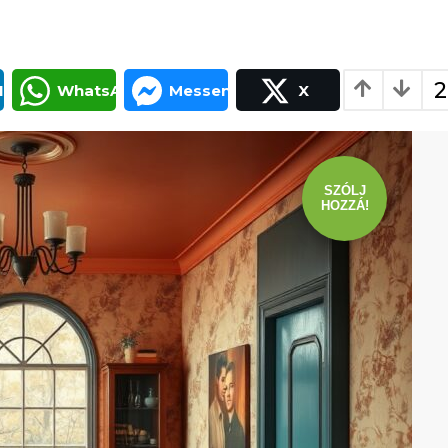
2
In
WhatsApp
Messenger
X
SZÓLJ
HOZZÁ!