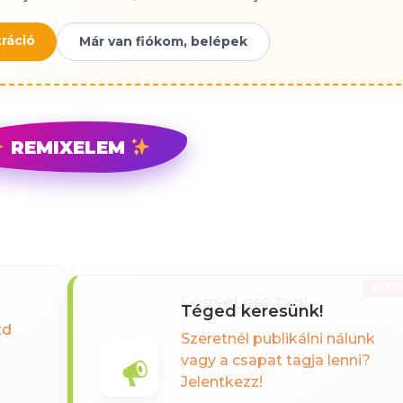
ráció
Már van fiókom, belépek
REMIXELEM
AKCI
legyél pro tag!
zd
Korlátlan hozzáférés minden
prémium cikkhez és
tartalomhoz.