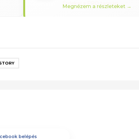
Érdekel a PRO tagság →
STORY
cebook belépés