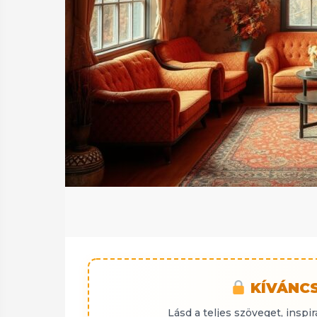
t
t
KÍVÁNCS
Lásd a teljes szöveget, inspir