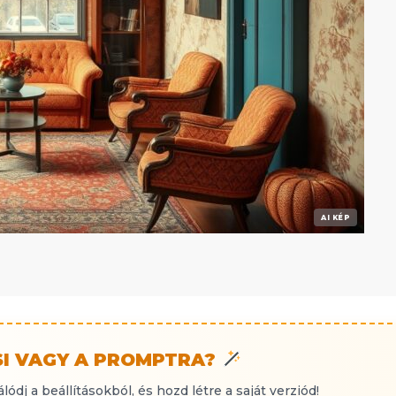
AI KÉP
I VAGY A PROMPTRA?
álódj a beállításokból, és hozd létre a saját verziód!