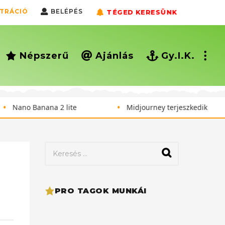
ZTRÁCIÓ
BELÉPÉS
TÉGED KERESÜNK
Népszerű
Ajánlás
Gy.I.K.
•
o Banana 2 lite
Midjourney terjeszkedik
K
e
r
e
s
PRO TAGOK MUNKÁI
é
s
: