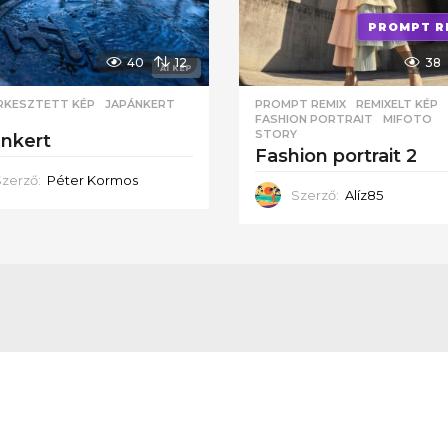
PROMPT R
40
12
38
AI KÉP
ERKESZTETT KÉP
JAPÁNKERT
,
PROMPT REMIX
,
REMIXELT KÉP
FASHION PORTRAIT
,
MIFOTO
,
STORY
ánkert
fashion portrait 2
Szerző:
Péter Kormos
Szerző:
Alíz85