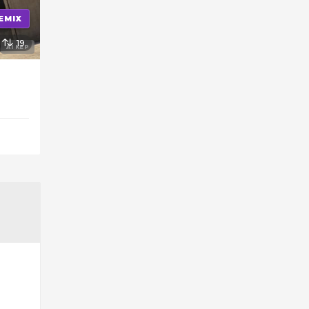
EMIX
19
AI KÉP