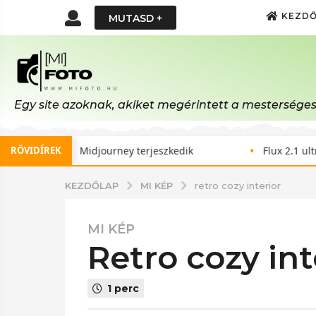
KEZD
MUTASD +
Egy site azoknak, akiket megérintett a mesterséges i
•
•
RÖVIDÍREK
Midjourney terjeszkedik
Flux 2.1 ultra: 4MP
MI KÉP
KEZDŐLAP
retro cozy interior
MI KÉP
4
retro cozy int
h
ó
n
1 perc
a
p