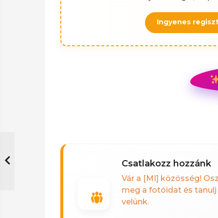
Ingyenes regiszt
csatlakozz hozzánk
Vár a [MI] közösség! Os
meg a fotóidat és tanulj
velünk.