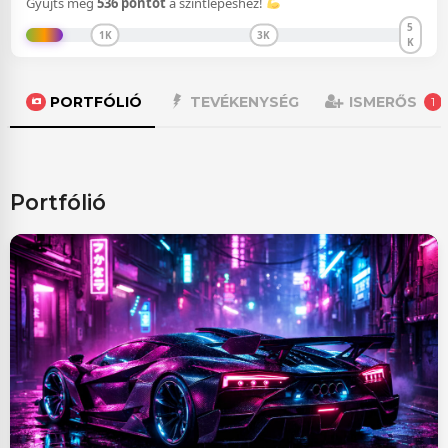
Gyűjts még
536 pontot
a szintlépéshez!
5
1K
3K
K
PORTFÓLIÓ
TEVÉKENYSÉG
ISMERŐS
1
portfólió