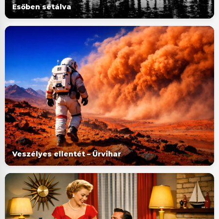
Esőben sétálva
Veszélyes ellentét – Űrvihar