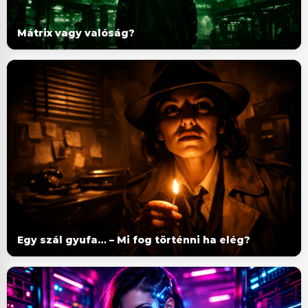
Mátrix vagy valóság?
Egy szál gyufa… – Mi fog történni ha elég?