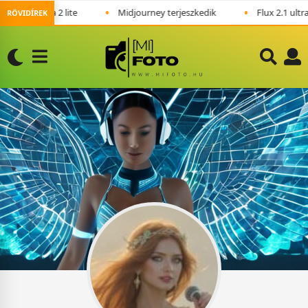
•
•
nana 2 lite
Midjourney terjeszkedik
Flux 2.1 ultra: 4MP 
RÖVIDÍREK