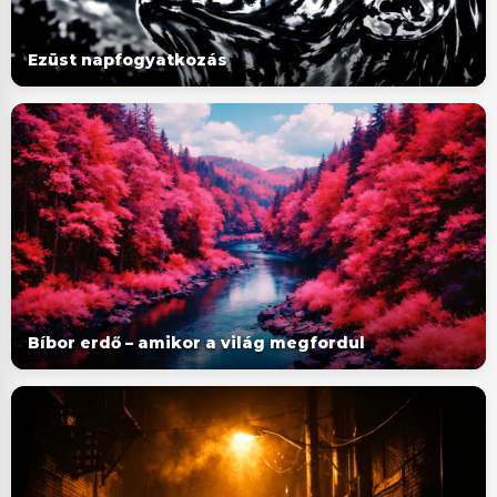
Ezüst napfogyatkozás
Bíbor erdő – amikor a világ megfordul