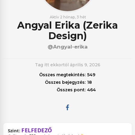
Aktív 2 hónap, 3 hét
Angyal Erika (Zerika
Design)
@angyal-erika
Tag itt ekkortól április 9, 2026
Összes megtekintés:
549
Összes bejegyzés:
18
Összes pont:
464
FELFEDEZŐ
szint: