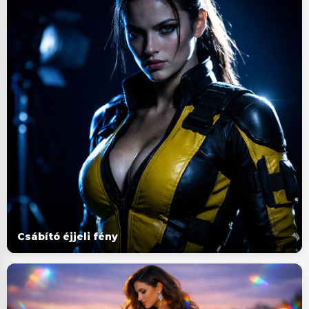
Csábító éjjeli fény