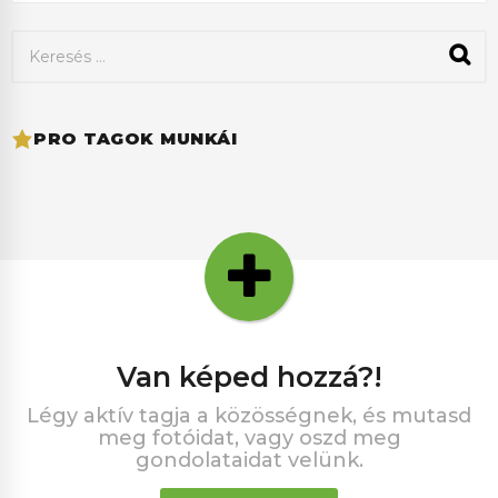
K
e
r
e
s
PRO TAGOK MUNKÁI
é
s
:
van képed hozzá?!
Légy aktív tagja a közösségnek, és mutasd
meg fotóidat, vagy oszd meg
gondolataidat velünk.