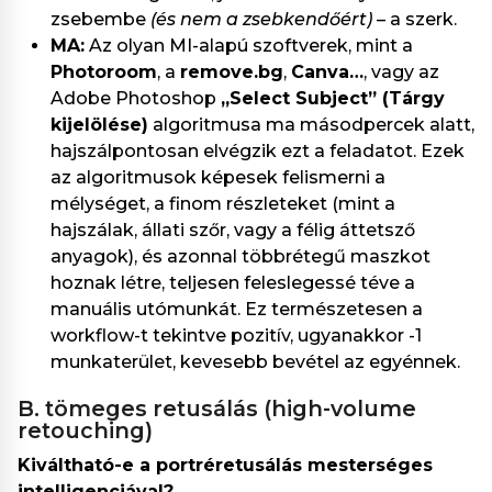
zsebembe
(és nem a zsebkendőért)
– a szerk.
MA:
Az olyan MI-alapú szoftverek, mint a
Photoroom
, a
remove.bg
,
Canva…
, vagy az
Adobe Photoshop
„Select Subject” (Tárgy
kijelölése)
algoritmusa ma másodpercek alatt,
hajszálpontosan elvégzik ezt a feladatot. Ezek
az algoritmusok képesek felismerni a
mélységet, a finom részleteket (mint a
hajszálak, állati szőr, vagy a félig áttetsző
anyagok), és azonnal többrétegű maszkot
hoznak létre, teljesen feleslegessé téve a
manuális utómunkát. Ez természetesen a
workflow-t tekintve pozitív, ugyanakkor -1
munkaterület, kevesebb bevétel az egyénnek.
b. tömeges retusálás (high-volume
retouching)
Kiváltható-e a portréretusálás mesterséges
intelligenciával?