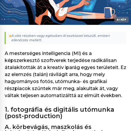
ő
t
t
AI KÉP
A cikk részben vagy egészben AI eszközzel készült, emberi
ellenőrzés mellett.
A mesterséges intelligencia (MI) és a
képszerkesztő szoftverek terjedése radikálisan
átalakították át a kreatív iparág egyes területeit. Ez
az elemzés (talán) rávilágít arra, hogy mely
hagyományos fotós, utómunka- és grafikai
részpiacok szűntek már meg, alakultak át, vagy
váltak teljesen automatizálttá az elmúlt években.
1. fotográfia és digitális utómunka
(post-production)
a. körbevágás, maszkolás és