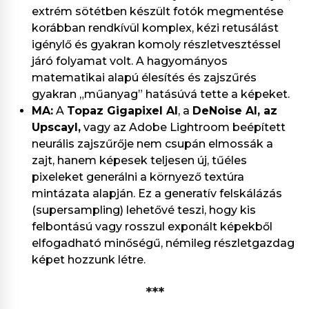
extrém sötétben készült fotók megmentése
korábban rendkívül komplex, kézi retusálást
igénylő és gyakran komoly részletvesztéssel
járó folyamat volt. A hagyományos
matematikai alapú élesítés és zajszűrés
gyakran „műanyag” hatásúvá tette a képeket.
MA:
A
Topaz Gigapixel AI
, a
DeNoise AI, az
Upscayl,
vagy az Adobe Lightroom beépített
neurális zajszűrője nem csupán elmossák a
zajt, hanem képesek teljesen új, tűéles
pixeleket generálni a környező textúra
mintázata alapján. Ez a generatív felskálázás
(supersampling) lehetővé teszi, hogy kis
felbontású vagy rosszul exponált képekből
elfogadható minőségű, némileg részletgazdag
képet hozzunk létre.
***