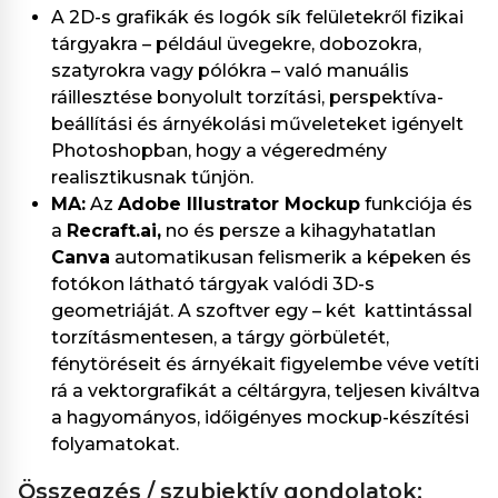
A 2D-s grafikák és logók sík felületekről fizikai
tárgyakra – például üvegekre, dobozokra,
szatyrokra vagy pólókra – való manuális
ráillesztése bonyolult torzítási, perspektíva-
beállítási és árnyékolási műveleteket igényelt
Photoshopban, hogy a végeredmény
realisztikusnak tűnjön.
MA:
Az
Adobe Illustrator Mockup
funkciója és
a
Recraft.ai,
no és persze a kihagyhatatlan
Canva
automatikusan felismerik a képeken és
fotókon látható tárgyak valódi 3D-s
geometriáját. A szoftver egy – két kattintással
torzításmentesen, a tárgy görbületét,
fénytöréseit és árnyékait figyelembe véve vetíti
rá a vektorgrafikát a céltárgyra, teljesen kiváltva
a hagyományos, időigényes mockup-készítési
folyamatokat.
összegzés / szubjektív gondolatok: