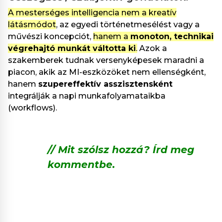
A mesterséges intelligencia nem a kreatív
látásmódot
, az egyedi történetmesélést vagy a
művészi koncepciót,
hanem a
monoton, technikai
végrehajtó munkát váltotta ki
.
Azok a
szakemberek tudnak versenyképesek maradni a
piacon, akik az MI-eszközöket nem ellenségként,
hanem
szupereffektív asszisztensként
integrálják a napi munkafolyamataikba
(workflows).
// Mit szólsz hozzá? Írd meg
kommentbe.