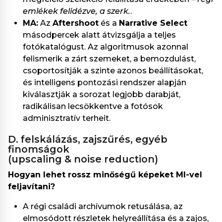
emlékek felidézve, a szerk.
.
MA:
Az
Aftershoot
és a
Narrative Select
másodpercek alatt átvizsgálja a teljes
fotókatalógust. Az algoritmusok azonnal
felismerik a zárt szemeket, a bemozdulást,
csoportosítják a szinte azonos beállításokat,
és intelligens pontozási rendszer alapján
kiválasztják a sorozat legjobb darabját,
radikálisan lecsökkentve a fotósok
adminisztratív terheit.
d. felskálázás, zajszűrés, egyéb
finomságok
(upscaling & noise reduction)
Hogyan lehet rossz minőségű képeket MI-vel
feljavítani?
A régi családi archívumok retusálása, az
elmosódott részletek helyreállítása és a zajos,