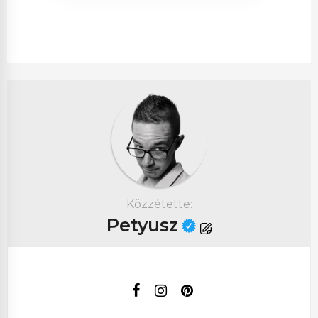
közzétette:
Petyusz