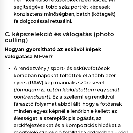
segítségével több száz portrét képesek
konzisztens minőségben, batch (kötegelt)
feldolgozással retusálni.
c. képszelekció és válogatás (photo
culling)
Hogyan gyorsítható az esküvői képek
válogatása MI-vel?
A rendezvény / sport- és esküvőfotósok
korábban napokat töltöttek el a több ezer
nyers (RAW) kép manuális szűrésével
(jómagam is, aztán kialakítottam egy saját
pontrendszert)
. Ez a szellemileg rendkívül
fárasztó folyamat abból állt, hogy a fotósnak
minden egyes képnél ellenőriznie kellett az
élességet, a szereplők pislogását, az
arckifejezéseket és a kompozíciós hibákat a
megfelelő szelekció felállítása érdekében
– régi