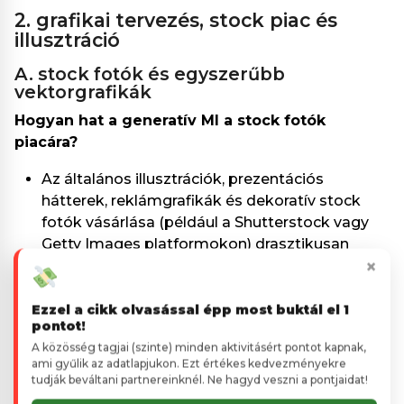
2. grafikai tervezés, stock piac és
illusztráció
a. stock fotók és egyszerűbb
vektorgrafikák
Hogyan hat a generatív MI a stock fotók
piacára?
Az általános illusztrációk, prezentációs
hátterek, reklámgrafikák és dekoratív stock
fotók vásárlása (például a Shutterstock vagy
Getty Images platformokon) drasztikusan
×
visszaesett a marketingügynökségek és
tartalomgyártók körében. A vállalkozások
felismerték, hogy a stock fotók gyakran
ezzel a cikk olvasással épp most buktál el 1
pontot!
személytelenek, és nem illeszkednek
A közösség tagjai (szinte) minden aktivitásért pontot kapnak,
tökéletesen az egyedi márkakoncepcióhoz.
ami gyűlik az adatlapjukon. Ezt értékes kedvezményekre
MA:
A
Midjourney
, a
GPT-Image 2,
az
Adobe
tudják beváltani partnereinknél. Ne hagyd veszni a pontjaidat!
Firefly,
vagy bármely más képgeneráló