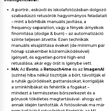
A portré-, esküvői és iskolafotózásban dolgozó
szabadúszó retusőrök hagyományos feladatait
– mint a bőrhibák manuális javítása, a
frequency separation, vagy a fények-árnyékok
finomítása (dodge & burn) – az automatizáció
szinte teljesen átvette. Ezen technikák
manuális elsajátítása éveket (de minimum pár
hónap szakember közreműködésével)
igényelt, és egyetlen portré high-end
retusálása, akár egy órát is igénybe vett.
MA:
Az
Evoto
, a
Retouch4me
és az
ImagenAI
(szinte) hiba nélkül tisztítják a bőrt, távolítják el
a ruhák gyűrődéseit, pattanásokat, korrigálják
a sminkhibákat és fehérítik a fogakat –
mindezt a természetes bőrszerkezet és a
pórusok tökéletes megtartásával- ahogy azt
annak idején tanították. A fotósoknak ma már
nem kell külső retusőröket fizetniük; az MI