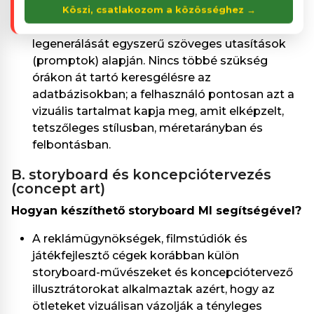
lehetővé teszik a teljesen egyedi, márkára
Köszi, csatlakozom a közösséghez →
szabott és jogdíjmentes képek azonnali
legenerálását egyszerű szöveges utasítások
(promptok) alapján. Nincs többé szükség
órákon át tartó keresgélésre az
adatbázisokban; a felhasználó pontosan azt a
vizuális tartalmat kapja meg, amit elképzelt,
tetszőleges stílusban, méretarányban és
felbontásban.
b. storyboard és koncepciótervezés
(concept art)
Hogyan készíthető storyboard MI segítségével?
A reklámügynökségek, filmstúdiók és
játékfejlesztő cégek korábban külön
storyboard-művészeket és koncepciótervező
illusztrátorokat alkalmaztak azért, hogy az
ötleteket vizuálisan vázolják a tényleges