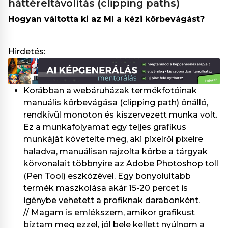
háttéreltávolítás (clipping paths)
Hogyan váltotta ki az MI a kézi körbevágást?
Hirdetés:
Korábban a webáruházak termékfotóinak
manuális körbevágása (clipping path) önálló,
rendkívül monoton és kiszervezett munka volt.
Ez a munkafolyamat egy teljes grafikus
munkáját követelte meg, aki pixelről pixelre
haladva, manuálisan rajzolta körbe a tárgyak
körvonalait többnyire az Adobe Photoshop toll
(Pen Tool) eszközével. Egy bonyolultabb
termék maszkolása akár 15-20 percet is
igénybe vehetett a profiknak darabonként.
// Magam is emlékszem, amikor grafikust
bíztam meg ezzel, jól bele kellett nyúlnom a