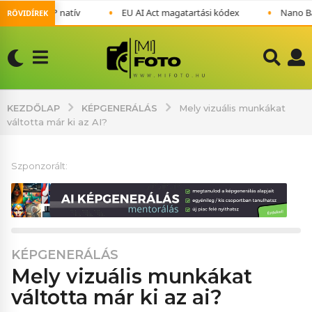
•
•
 ultra: 4MP natív
EU AI Act magatartási kódex
Nano Banan
RÖVIDÍREK
KÉPGENERÁLÁS
KEZDŐLAP
Mely vizuális munkákat
váltotta már ki az AI?
Szponzorált:
KÉPGENERÁLÁS
1
mely vizuális munkákat
h
ó
váltotta már ki az ai?
n