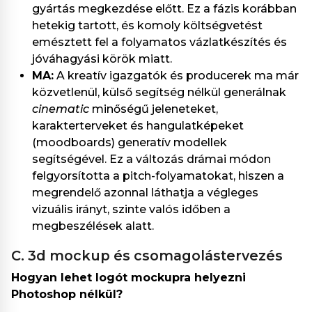
gyártás megkezdése előtt. Ez a fázis korábban
hetekig tartott, és komoly költségvetést
emésztett fel a folyamatos vázlatkészítés és
jóváhagyási körök miatt.
MA:
A kreatív igazgatók és producerek ma már
közvetlenül, külső segítség nélkül generálnak
cinematic
minőségű jeleneteket,
karakterterveket és hangulatképeket
(moodboards) generatív modellek
segítségével. Ez a változás drámai módon
felgyorsította a pitch-folyamatokat, hiszen a
megrendelő azonnal láthatja a végleges
vizuális irányt, szinte valós időben a
megbeszélések alatt.
c. 3d mockup és csomagolástervezés
Hogyan lehet logót mockupra helyezni
Photoshop nélkül?